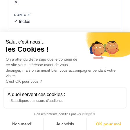
✕
✓ Inclus
✓ Inclus
Salut c'est nous...
les Cookies !
Surconsommation, fuite et réparation
On a attendu d'être sûrs que le contenu de
ce site vous intéresse avant de vous
déranger, mais on aimerait bien vous accompagner pendant votre
visite...
✕
C'est OK pour vous ?
À quoi servent ces cookies :
✓ Inclus
Statistiques et mesure d'audience
Consentements certifiés par
Comparer mon tarif PNO →
✓ Inclus
Non merci
Je choisis
OK pour moi