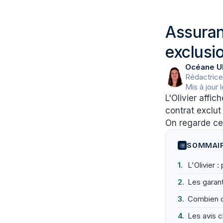
Assuran
exclusi
Océane U
Rédactrice
Mis à jour 
L'Olivier affic
contrat exclut
On regarde ce
SOMMAI
L'Olivier 
Les garant
Combien c
Les avis cl