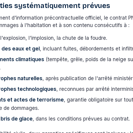
ties systématiquement prévues
ent d'information précontractuelle officiel, le contrat P
mages à l'habitation et à son contenu consécutifs à :
 l'explosion, l'implosion, la chute de la foudre.
 des eaux et gel
, incluant fuites, débordements et infilt
ents climatiques
(tempête, grêle, poids de la neige sur
.
rophes naturelles
, après publication de l'arrêté ministéri
rophes technologiques
, reconnues par arrêté interminis
ats et actes de terrorisme
, garantie obligatoire sur tou
ce de dommages.
e
bris de glace
, dans les conditions prévues au contrat.