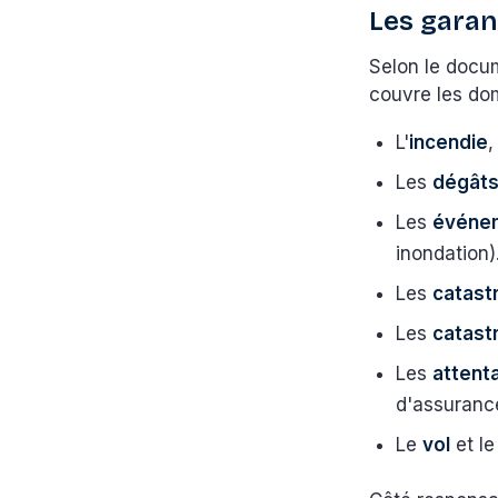
Les garan
Selon le docum
couvre les dom
L'
incendie
,
Les
dégâts
Les
événem
inondation)
Les
catast
Les
catast
Les
attent
d'assuran
Le
vol
et l