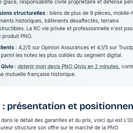
e glace, responsabilité civile propriétaire et défense pén
sions structurelles
: biens de plus de 9 pièces, mobile
ents historiques, bâtiments désaffectés, terrains
structibles. La RC vie privée et professionnelle n'est pa
e produit PNO.
clients
: 4,2/5 sur Opinion Assurances et 4,1/5 sur Trustp
parmi les notes les plus solides du segment digital.
Qivio :
obtenir mon devis PNO Qivio en 2 minutes
, cont
ne mutuelle française historique.
er : présentation et positionn
dans le détail des garanties et du prix, voici qui est L'Ol
reur structure son offre sur le marché de la PNO.