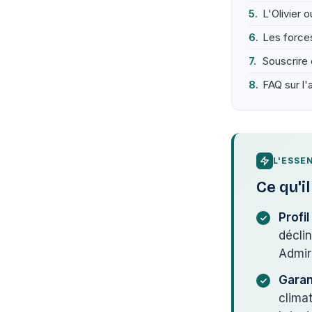
L'Olivier 
Les forces
Souscrire e
FAQ sur l'
L'ESSE
Ce qu'i
Profi
décli
Admir
Garan
clima