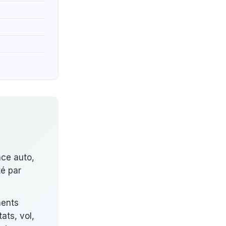
nce auto,
té par
ments
ats, vol,