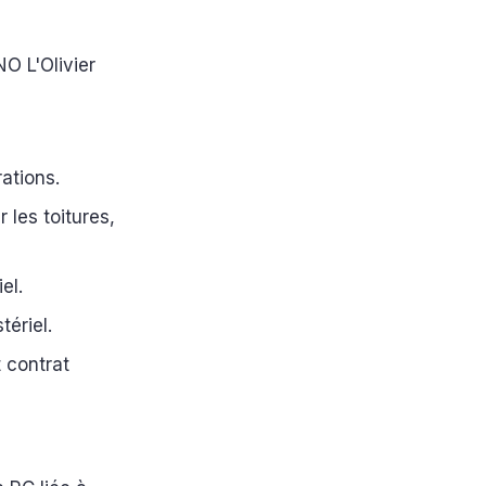
NO L'Olivier
rations.
 les toitures,
el.
tériel.
t contrat