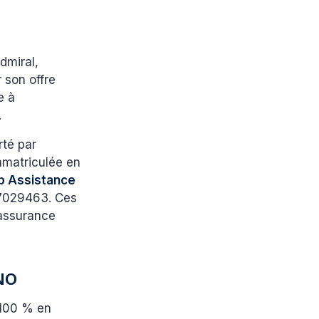
dmiral,
 son offre
e à
.
rté par
mmatriculée en
p Assistance
 07029463. Ces
'assurance
PNO
n 100 % en