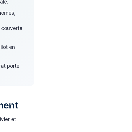
ale.
-homes,
s couverte
ilot en
rat porté
ement
ivier et