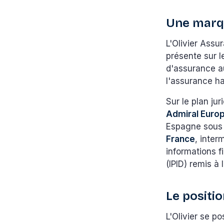
Une marqu
L'Olivier Assu
présente sur l
d'assurance a
l'assurance hab
Sur le plan ju
Admiral Euro
Espagne sous 
France
, inte
informations f
(IPID) remis à 
Le positi
L'Olivier se p