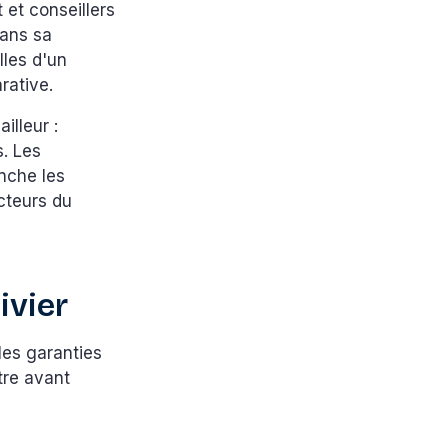
 et conseillers
dans sa
lles d'un
rative.
illeur :
s. Les
anche les
cteurs du
ivier
 les garanties
tre avant