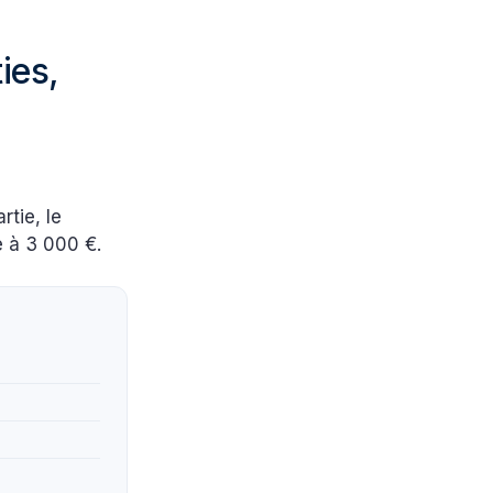
ies,
rtie, le
e à 3 000 €.