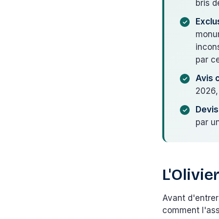
bris d
Exclu
monum
incon
par c
Avis 
2026, 
Devis 
par u
L'Olivi
Avant d'entrer 
comment l'assu