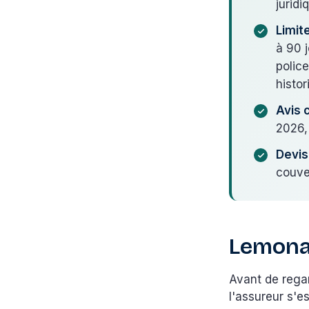
juridi
Limit
à 90 
polic
histo
Avis 
2026, 
Devis 
couve
Lemonad
Avant de rega
l'assureur s'e