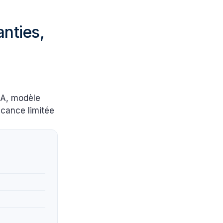
nties,
IA, modèle
acance limitée