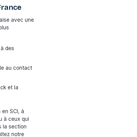
France
l'aise avec une
plus
 à des
ile au contact
ck et la
 en SCI, à
u à ceux qui
 la section
ltez notre