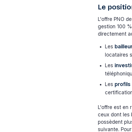
Le positi
L'offre PNO de
gestion 100 % 
directement a
Les
baille
locataires 
Les
investi
téléphoniqu
Les
profil
certificatio
L'offre est en
ceux dont les 
possèdent plus
suivante. Pou