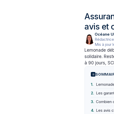
Assuran
avis et
Océane U
Rédactrice
Mis à jour 
Lemonade déba
solidaire. Res
à 90 jours, SC
SOMMAI
Lemonade 
Les garan
Combien 
Les avis 