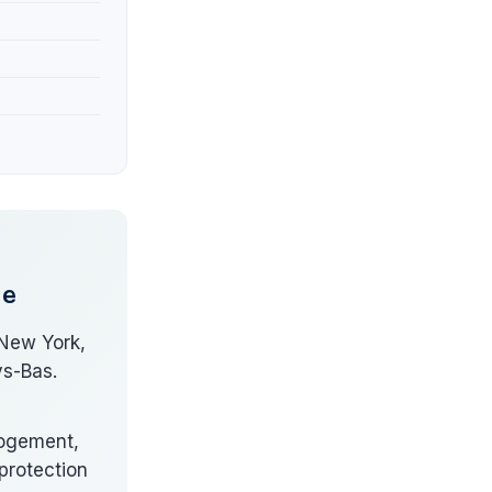
de
 New York,
ys-Bas.
 logement,
 protection