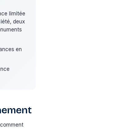
ce limitée
ciété, deux
monuments
rances en
ance
nnement
et comment