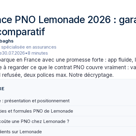
ce PNO Lemonade 2026 : gara
 comparatif
baghs
 spécialisée en assurances
le
30.07.2026
•
8 minutes
rque en France avec une promesse forte : app fluide, 
te à regarder ce que le contrat PNO couvre vraiment : v
I refusée, deux polices max. Notre décryptage.
RE
: présentation et positionnement
ties et formules PNO de Lemonade
coûte une PNO chez Lemonade ?
clients sur Lemonade