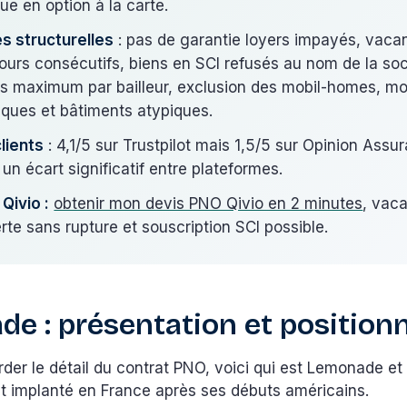
que en option à la carte.
es structurelles
: pas de garantie loyers impayés, vacan
jours consécutifs, biens en SCI refusés au nom de la so
es maximum par bailleur, exclusion des mobil-homes, 
riques et bâtiments atypiques.
clients
: 4,1/5 sur Trustpilot mais 1,5/5 sur Opinion Assu
un écart significatif entre plateformes.
Qivio :
obtenir mon devis PNO Qivio en 2 minutes
, vac
rte sans rupture et souscription SCI possible.
e : présentation et positio
rder le détail du contrat PNO, voici qui est Lemonade 
st implanté en France après ses débuts américains.