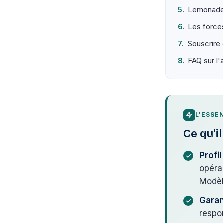
Lemonade 
Les forces
Souscrire
FAQ sur l
L'ESSE
Ce qu'i
Profi
opéra
Modèle
Garan
respon