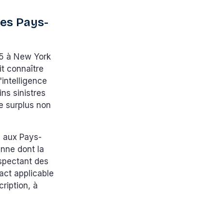
les Pays-
5 à New York
it connaître
'intelligence
ins sinistres
le surplus non
 aux Pays-
enne dont la
espectant des
act applicable
ription, à