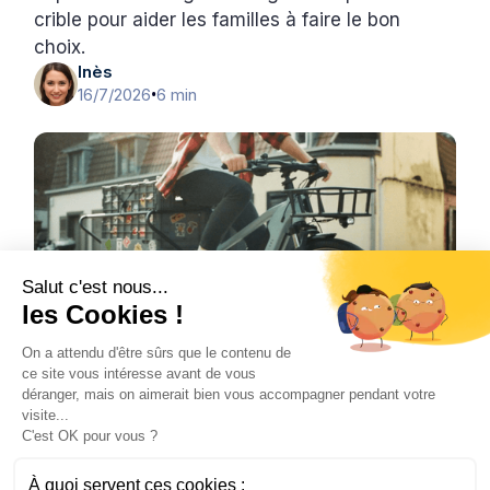
crible pour aider les familles à faire le bon
choix.
Inès
16/7/2026
6 min
•
Salut c'est nous...
les Cookies !
On a attendu d'être sûrs que le contenu de
ce site vous intéresse avant de vous
Vélo
déranger, mais on aimerait bien vous accompagner pendant votre
Comment utiliser un vélo cargo électrique
visite...
C'est OK pour vous ?
au quotidien en ville ?
Découvrez comment un vélo cargo électrique
À quoi servent ces cookies :