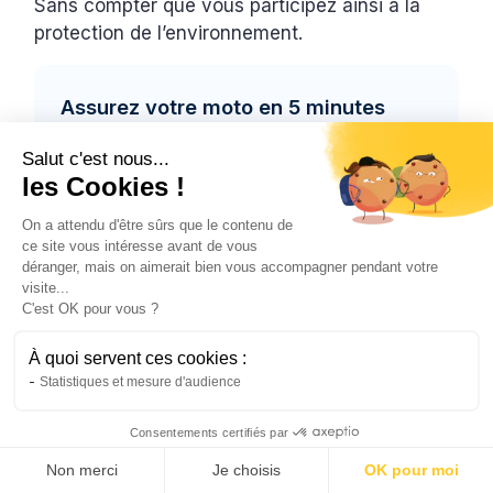
Sans compter que vous participez ainsi à la
protection de l’environnement.
Assurez votre moto en 5 minutes
À partir de seulement 8,90€ /mois.
Salut c'est nous...
Obtenir mon devis gratuit
les Cookies !
On a attendu d'être sûrs que le contenu de
En savoir plus
ce site vous intéresse avant de vous
déranger, mais on aimerait bien vous accompagner pendant votre
visite...
C'est OK pour vous ?
La nouvelle réglementation
À quoi servent ces cookies :
de 2024 pour les
Statistiques et mesure d'audience
conducteurs de deux-roues
Consentements certifiés par
et la sécurité des bébés
Non merci
Je choisis
OK pour moi