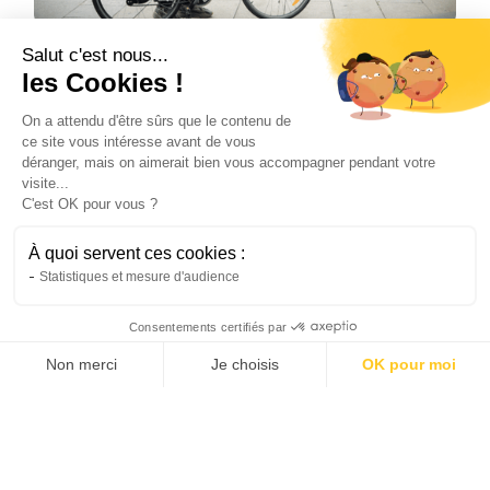
Vélo
Salut c'est nous...
L’avenir de la mobilité urbaine grâce au
les Cookies !
vélo électrique
On a attendu d'être sûrs que le contenu de
Le vélo de ville électrique transforme les
ce site vous intéresse avant de vous
déplacements urbains. Découvrez pourquoi il
déranger, mais on aimerait bien vous accompagner pendant votre
s'impose comme la solution de mobilité de
visite...
demain.
C'est OK pour vous ?
Natis
22/6/2026
4 min
•
À quoi servent ces cookies :
Statistiques et mesure d'audience
Consentements certifiés par
Non merci
Je choisis
OK pour moi
AXEPTIO CONSENT
Plateforme de Gestion du Consentement : Personnalis
Notre plateforme vous permet d'adapter et de gérer vo