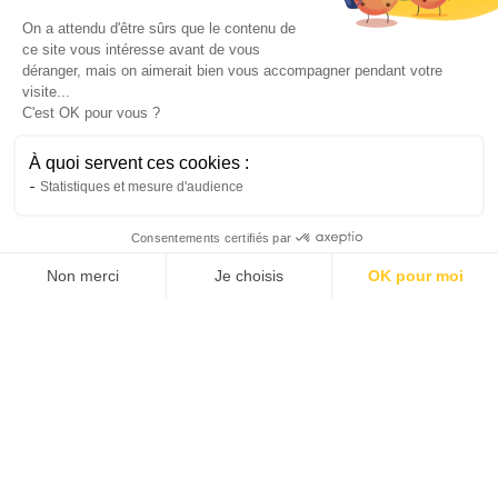
On a attendu d'être sûrs que le contenu de
ce site vous intéresse avant de vous
déranger, mais on aimerait bien vous accompagner pendant votre
visite...
C'est OK pour vous ?
À quoi servent ces cookies :
Vélo
Statistiques et mesure d'audience
L’avenir de la mobilité urbaine grâce au
vélo électrique
Consentements certifiés par
Le vélo de ville électrique transforme les
Non merci
Je choisis
OK pour moi
déplacements urbains. Découvrez pourquoi il
s'impose comme la solution de mobilité de
AXEPTIO CONSENT
Plateforme de Gestion du Consentement : Personnalis
demain.
Notre plateforme vous permet d'adapter et de gérer vo
Natis
22/6/2026
4 min
•