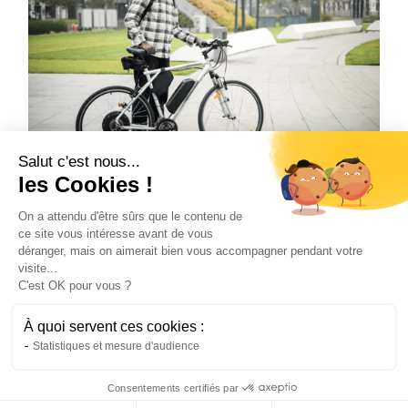
Salut c'est nous...
Vélo
les Cookies !
L’avenir de la mobilité urbaine grâce au
vélo électrique
On a attendu d'être sûrs que le contenu de
ce site vous intéresse avant de vous
Le vélo de ville électrique transforme les
déranger, mais on aimerait bien vous accompagner pendant votre
déplacements urbains. Découvrez pourquoi il
visite...
s'impose comme la solution de mobilité de
C'est OK pour vous ?
demain.
À quoi servent ces cookies :
Natis
22/6/2026
4 min
•
Statistiques et mesure d'audience
Consentements certifiés par