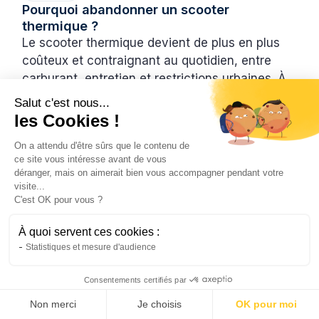
Pourquoi abandonner un scooter
thermique ?
Le scooter thermique devient de plus en plus
coûteux et contraignant au quotidien, entre
carburant, entretien et restrictions urbaines. À
l’inverse, le scooter électrique offre une
Salut c'est nous...
solution plus économique, silencieuse et
les Cookies !
écologique. Des modèles comme ceux de
On a attendu d'être sûrs que le contenu de
Brumaire permettent de réduire ses dépenses
ce site vous intéresse avant de vous
tout en améliorant son confort de conduite en
déranger, mais on aimerait bien vous accompagner pendant votre
ville.
visite...
C'est OK pour vous ?
Natis
28/4/2026
4 min
•
À quoi servent ces cookies :
Statistiques et mesure d'audience
Consentements certifiés par
Non merci
Je choisis
OK pour moi