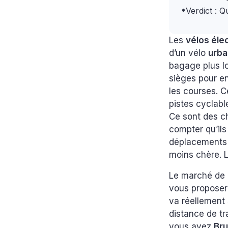
•
Verdict : Q
Les
vélos éle
d’un vélo
urba
bagage plus l
sièges pour enf
les courses. 
pistes cyclabl
Ce sont des ch
compter qu’il
déplacements 
moins chère. 
Le marché de c
vous proposer 
va réellement 
distance de t
vous avez
Bru