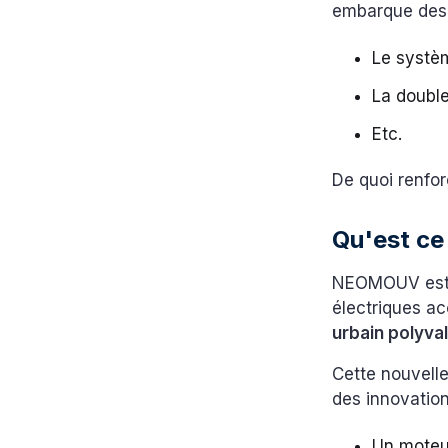
embarque des
Le systèm
La double
Etc.
De quoi renfor
Qu'est ce
NEOMOUV est a
électriques ac
urbain polyva
Cette nouvelle
des innovatio
Un moteur