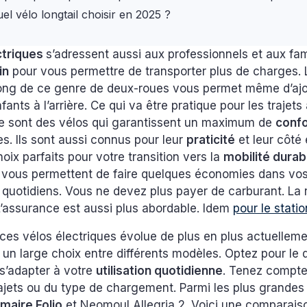
uel vélo longtail choisir en 2025 ?
ctriques
s’adressent aussi aux professionnels et aux famill
in
pour vous permettre de transporter plus de charges. 
ong de ce genre de deux-roues vous permet même d’ajo
ants à l’arrière. Ce qui va être pratique pour les trajets 
Ce sont des vélos qui garantissent un maximum de
conf
es. Ils sont aussi connus pour leur
praticité
et leur côté
oix parfaits pour votre transition vers la
mobilité durab
s vous permettent de faire quelques économies dans vo
quotidiens. Vous ne devez plus payer de carburant. La 
L’assurance est aussi plus abordable. Idem
pour le stat
es vélos électriques évolue de plus en plus actuelleme
un large choix entre différents modèles. Optez pour le 
s’adapter à votre
utilisation quotidienne
. Tenez compte
rajets ou du type de chargement. Parmi les plus grande
maire Folio
et Neomoul Allegria 2. Voici une comparais