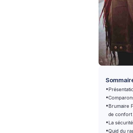
Sommair
•
Présentati
•
Comparons 
•
Brumaire F
de confort
•
La sécurit
•
Quid du rap