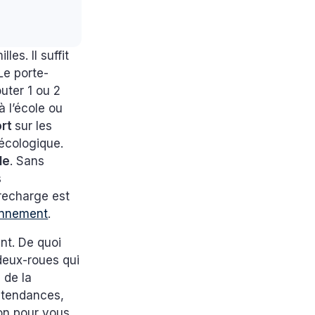
es. Il suffit
Le porte-
uter 1 ou 2
à l’école ou
ort
sur les
 écologique.
le
. Sans
s
recharge est
ionnement
.
nt. De quoi
deux-roues qui
 de la
s tendances,
on pour vous