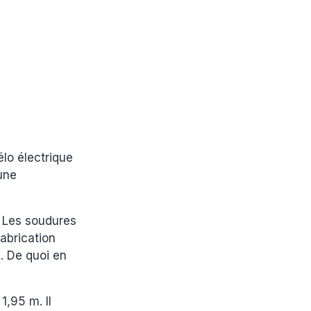
lo électrique
 une
 Les soudures
abrication
. De quoi en
1,95 m. Il