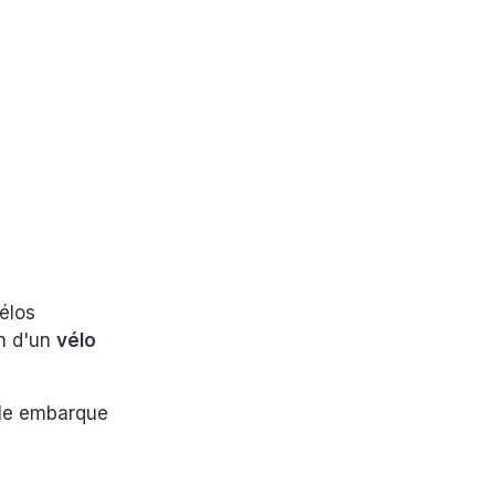
élos
on d'un
vélo
Elle embarque