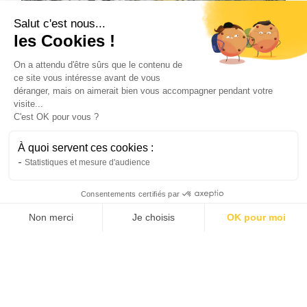
Salut c'est nous...
les Cookies !
On a attendu d'être sûrs que le contenu de
ce site vous intéresse avant de vous
déranger, mais on aimerait bien vous accompagner pendant votre
visite...
C'est OK pour vous ?
Vélo
L’avenir de la mobilité urbaine grâce au
À quoi servent ces cookies :
vélo électrique
Statistiques et mesure d'audience
Le vélo de ville électrique transforme les
déplacements urbains. Découvrez pourquoi il
Consentements certifiés par
s'impose comme la solution de mobilité de
Non merci
Je choisis
OK pour moi
demain.
Natis
AXEPTIO CONSENT
Plateforme de Gestion du Consentement : Personnalis
22/6/2026
4 min
•
Notre plateforme vous permet d'adapter et de gérer vo