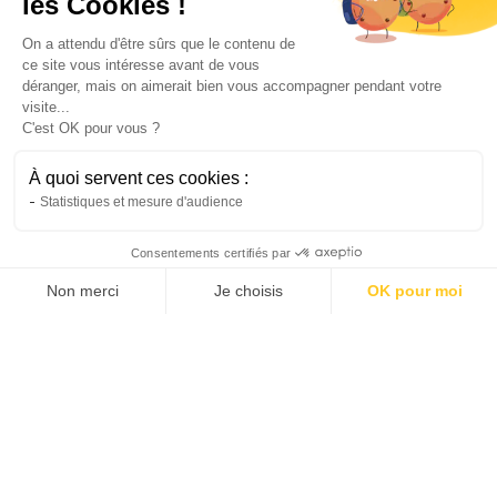
les Cookies !
Vélo
On a attendu d'être sûrs que le contenu de
Comment utiliser un vélo cargo électrique
ce site vous intéresse avant de vous
au quotidien en ville ?
déranger, mais on aimerait bien vous accompagner pendant votre
Découvrez comment un vélo cargo électrique
visite...
C'est OK pour vous ?
peut simplifier vos déplacements, transporter
vos enfants et remplacer une voiture au
À quoi servent ces cookies :
quotidien.
Statistiques et mesure d'audience
Hugo
3/7/2026
6 min
•
Consentements certifiés par
Non merci
Je choisis
OK pour moi
AXEPTIO CONSENT
Plateforme de Gestion du Consentement : Personnalis
Notre plateforme vous permet d'adapter et de gérer vo