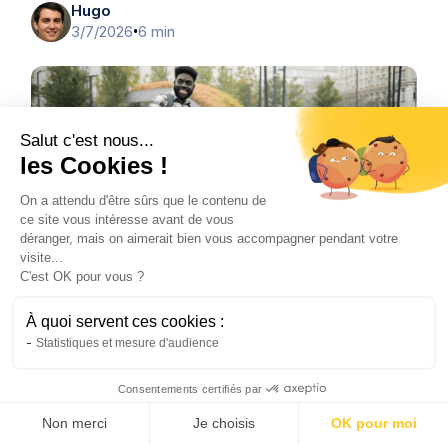
Hugo
3/7/2026
6 min
•
Salut c'est nous...
les Cookies !
On a attendu d'être sûrs que le contenu de
ce site vous intéresse avant de vous
déranger, mais on aimerait bien vous accompagner pendant votre
visite...
C'est OK pour vous ?
Vélo
À quoi servent ces cookies :
L’avenir de la mobilité urbaine grâce au
Statistiques et mesure d'audience
vélo électrique
Le vélo de ville électrique transforme les
Consentements certifiés par
déplacements urbains. Découvrez pourquoi il
s'impose comme la solution de mobilité de
Non merci
Je choisis
OK pour moi
demain.