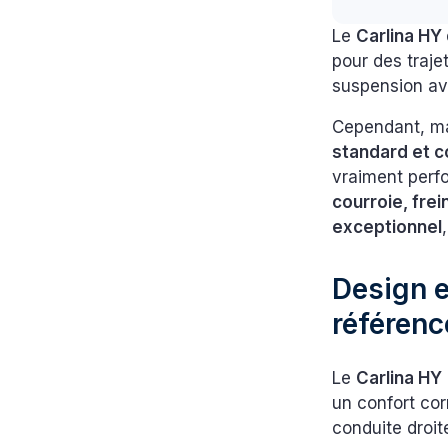
Le
Carlina H
pour des trajet
suspension ava
Cependant, malg
standard et 
vraiment perfo
courroie, fre
exceptionnel
Design e
référenc
Le
Carlina HY
un confort cor
conduite droit