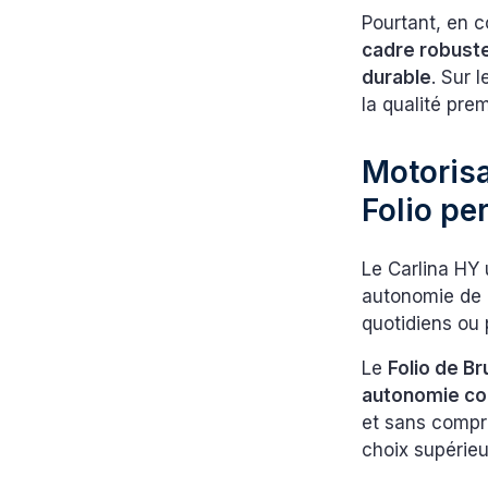
Pourtant, en 
cadre robuste
durable
. Sur 
la qualité pre
Motorisa
Folio pe
Le Carlina HY
autonomie de 7
quotidiens ou 
Le
Folio de B
autonomie con
et sans compro
choix supérieu