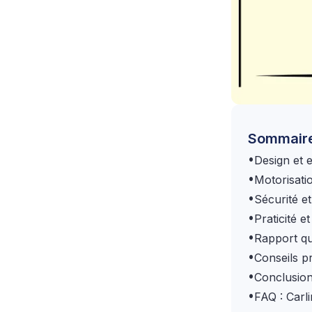
Sommair
•
Design et 
•
Motorisati
•
Sécurité et
•
Praticité e
•
Rapport qu
•
Conseils p
•
Conclusion 
•
FAQ : Carl