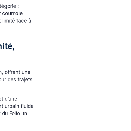
égorie :
t courroie
t limité face à
ité,
, offrant une
ur des trajets
et d’une
 urbain fluide
 du Folio un