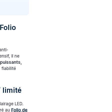
 Folio
anti-
sif, il ne
 puissants,
fiabilité
 limité
lairage LED.
aré au
Folio de