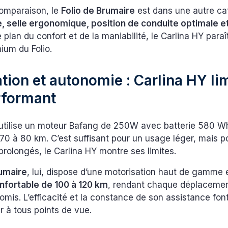
comparaison, le
Folio de Brumaire
est dans une autre cat
, selle ergonomique, position de conduite optimale e
le plan du confort et de la maniabilité, le Carlina HY paraî
mium du Folio.
tion et autonomie : Carlina HY lim
rformant
 utilise un moteur Bafang de 250W avec batterie 580 Wh
0 à 80 km. C’est suffisant pour un usage léger, mais po
prolongés, le Carlina HY montre ses limites.
rumaire
, lui, dispose d’une motorisation haut de gamme 
fortable de 100 à 120 km
, rendant chaque déplacement
mis. L’efficacité et la constance de son assistance font
r à tous points de vue.