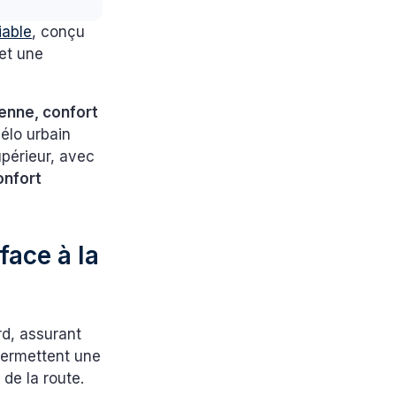
iable
, conçu
 et une
nne, confort
vélo urbain
périeur, avec
onfort
face à la
d, assurant
 permettent une
 de la route.