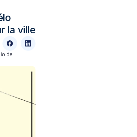
élo
 la ville
lio de