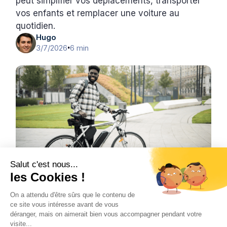
peut simplifier vos déplacements, transporter
vos enfants et remplacer une voiture au
quotidien.
Hugo
3/7/2026
6 min
•
Salut c'est nous...
les Cookies !
Vélo
L’avenir de la mobilité urbaine grâce au
On a attendu d'être sûrs que le contenu de
ce site vous intéresse avant de vous
vélo électrique
déranger, mais on aimerait bien vous accompagner pendant votre
Le vélo de ville électrique transforme les
visite...