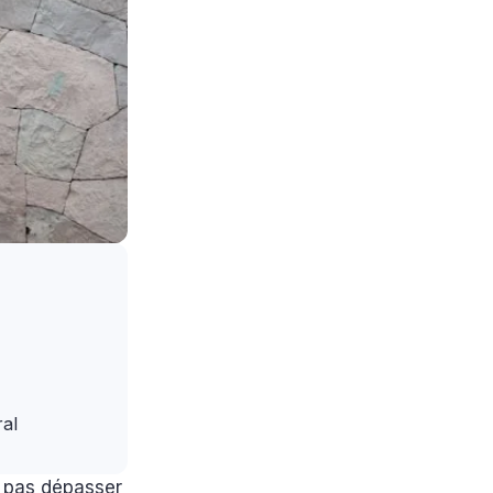
éral
 pas dépasser