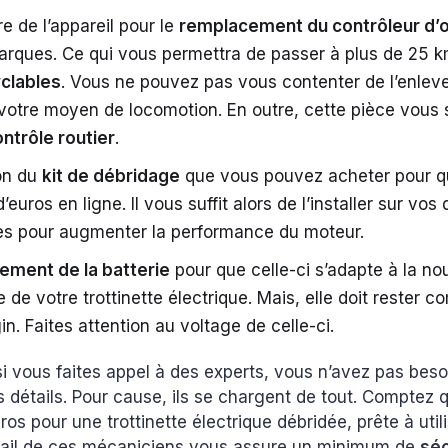
re de l’appareil pour le
remplacement du contrôleur d’o
arques. Ce qui vous permettra de passer à plus de 25 k
yclables
. Vous ne pouvez pas vous contenter de l’enleve
votre moyen de locomotion. En outre, cette pièce vous s
ntrôle routier
.
ion du
kit de débridage
que vous pouvez acheter pour q
’euros en ligne. Il vous suffit alors de l’installer sur vo
ues pour augmenter la performance du moteur.
ement de la batterie
pour que celle-ci s’adapte à la no
 de votre trottinette électrique. Mais, elle doit rester 
in. Faites attention au voltage de celle-ci.
 vous faites appel à des experts, vous n’avez pas besoi
s détails. Pour cause, ils se chargent de tout. Comptez 
os pour une trottinette électrique débridée, prête à utilis
avail de ces mécaniciens vous assure un minimum de
séc