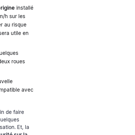
rigine
installé
m/h sur les
r au risque
era utile en
uelques
s deux roues
uvelle
compatible avec
n de faire
quelques
ation. Et, la
urité sur la