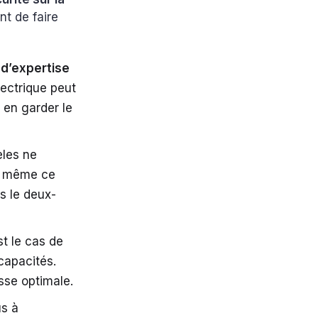
nt de faire
 d’expertise
lectrique peut
 en garder le
èles ne
en même ce
s le deux-
st le cas de
 capacités.
esse optimale.
us à