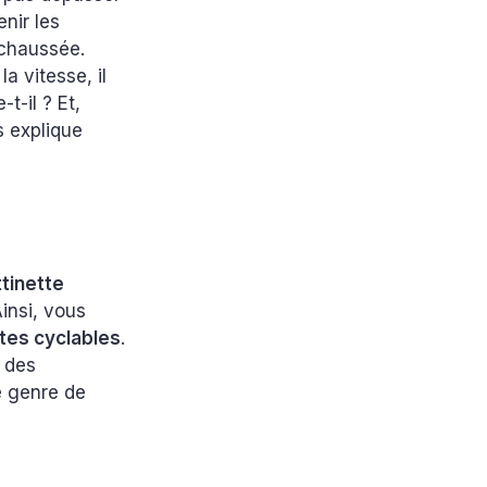
nir les
 chaussée.
a vitesse, il
-t-il ? Et,
 explique
ttinette
Ainsi, vous
stes cyclables
.
à des
e genre de