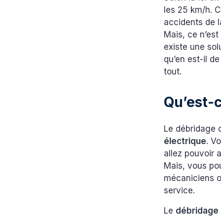
les 25 km/h. C
accidents de l
Mais, ce n’est
existe une solu
qu’en est-il de
tout.
Qu’est-c
Le débridage de
électrique
. V
allez pouvoir a
Mais, vous pou
mécaniciens o
service.
Le
débridage 