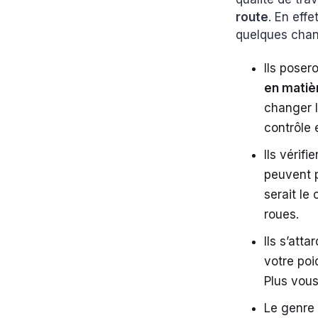
route
. En effe
quelques chan
Ils poser
en matiè
changer l
contrôle 
Ils vérifi
peuvent p
serait le
roues.
Ils s’att
votre poi
Plus vous
Le genre