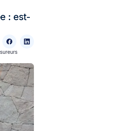
e : est-
ssureurs