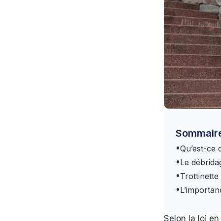
Sommair
•
Qu’est-ce 
•
Le débridag
•
Trottinett
•
L’importan
Selon la loi e