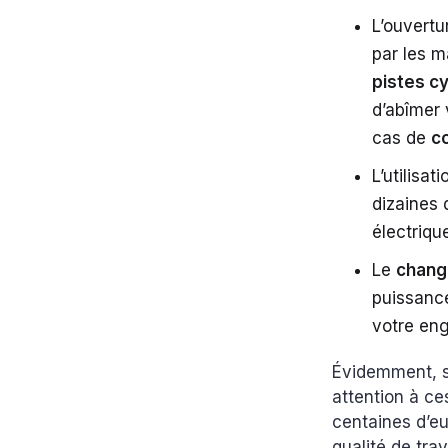
L’ouvertu
par les m
pistes c
d’abîmer 
cas de
co
L’utilisat
dizaines d
électriq
Le
chang
puissance
votre eng
Évidemment, si
attention à ce
centaines d’eur
qualité de tr