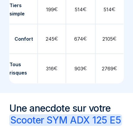
Tiers
199
€
514
€
514
€
simple
Confort
245
€
674
€
2105
€
Tous
316
€
903
€
2769
€
risques
Une anecdote sur votre
Scooter SYM ADX 125 E5