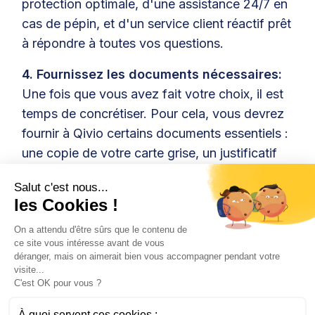
protection optimale, d'une assistance 24/7 en
cas de pépin, et d'un service client réactif prêt
à répondre à toutes vos questions.
4. Fournissez les documents nécessaires:
Une fois que vous avez fait votre choix, il est
temps de concrétiser. Pour cela, vous devrez
fournir à Qivio certains documents essentiels :
une copie de votre carte grise, un justificatif
de domicile, votre permis de conduire, et un
Salut c'est nous...
relevé d'information si vous avez déjà été
les Cookies !
assuré précédemment. Ces éléments
On a attendu d'être sûrs que le contenu de
permettent à Qivio d'évaluer au mieux votre
ce site vous intéresse avant de vous
profil et de vous proposer une offre ajustée.
déranger, mais on aimerait bien vous accompagner pendant votre
visite...
5. Validez votre contrat:
Après avoir fourni
C'est OK pour vous ?
tous les documents et clarifié les modalités de
À quoi servent ces cookies :