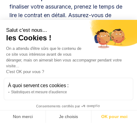
finaliser votre assurance, prenez le temps de
lire le contrat en détail. Assurez-vous de
comprendre toutes les exclusions, les limites
Salut c'est nous...
et les conditions. Cela évitera des surprises
les Cookies !
désagréables en cas de sinistre.
On a attendu d'être sûrs que le contenu de
7. Réévaluez régulièrement
: Comme toute
ce site vous intéresse avant de vous
déranger, mais on aimerait bien vous accompagner pendant votre
police d'assurance, il est judicieux de
visite...
réévaluer régulièrement votre couverture. Les
C'est OK pour vous ?
changements de situation, comme un
À quoi servent ces cookies :
déménagement ou l'achat d'un nouveau
Statistiques et mesure d'audience
Kisbee, peuvent influencer vos besoins en
matière d'assurance.
Consentements certifiés par
Non merci
Je choisis
OK pour moi
AXEPTIO CONSENT
Plateforme de Gestion du Consentement : Personnalis
Notre plateforme vous permet d'adapter et de gérer vo