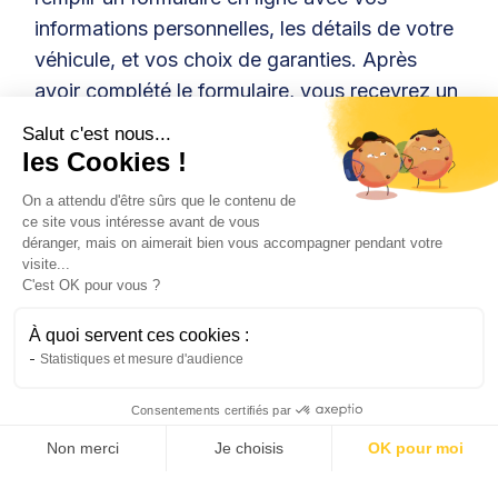
informations personnelles, les détails de votre
véhicule, et vos choix de garanties. Après
avoir complété le formulaire, vous recevrez un
devis personnalisé. Si le devis vous convient,
Salut c'est nous...
vous pourrez finaliser la souscription en ligne.
les Cookies !
Enfin, vous devrez payer la prime
On a attendu d'être sûrs que le contenu de
ce site vous intéresse avant de vous
d'assurance. Le montant de la prime dépend
déranger, mais on aimerait bien vous accompagner pendant votre
de plusieurs facteurs, comme le type de
visite...
C'est OK pour vous ?
véhicule, votre historique de conduite, et les
garanties choisies.
À quoi servent ces cookies :
Statistiques et mesure d'audience
Consentements certifiés par
noté 4,8/5 par nos clients
Non merci
Je choisis
OK pour moi
Assuré en 5 minutes, ça
AXEPTIO CONSENT
Plateforme de Gestion du Consentement : Personnalis