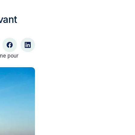
avant
one pour