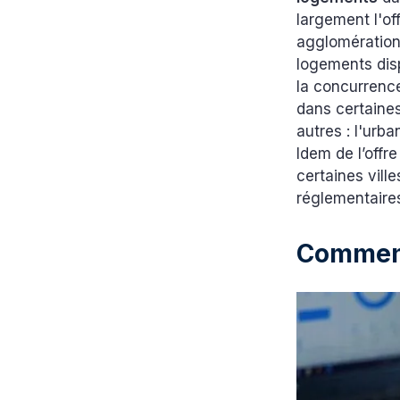
largement l'o
agglomérations
logements disp
la concurrenc
dans certaine
autres : l'urb
Idem de l’offr
certaines vill
réglementaires
Comment