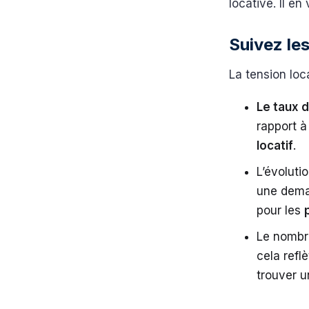
locative. Il en
Suivez le
La tension loc
Le taux 
rapport à
locatif
.
L’évoluti
une deman
pour les
Le nombre
cela refl
trouver u