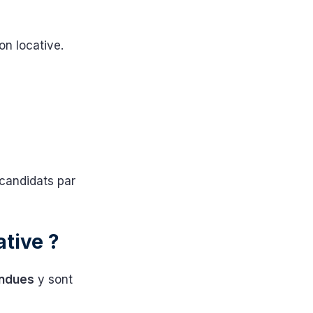
on locative.
 candidats par
ative ?
endues
y sont