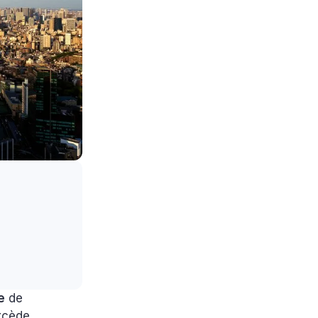
e
de
xcède