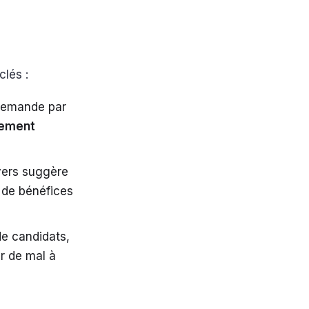
clés :
 demande par
sement
yers suggère
s de bénéfices
de candidats,
ir de mal à