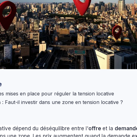
e
s mises en place pour réguler la tension locative
: Faut-il investir dans une zone en tension locative ?
ative dépend du déséquilibre entre l'
offre
et la
demand
ns une zone. Les prix augmentent quand la demande e