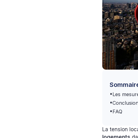
Sommair
•
Les mesure
•
Conclusion 
•
FAQ‍
La tension loc
logements
da