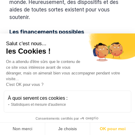
monde. Heureusement, des dispositifs et des
aides de toutes sortes existent pour vous
soutenir.
Les financements possibles
Les autorités françaises incitent les
Salut c'est nous...
les Cookies !
propriétaires à se lancer dans les travaux de
rénovation. Dans cette optique, quelques
On a attendu d'être sûrs que le contenu de
financements sont disponibles :
ce site vous intéresse avant de vous
déranger, mais on aimerait bien vous accompagner pendant votre
visite...
MaPrimeRenov’
C'est OK pour vous ?
Eco-PTZ+
À quoi servent ces cookies :
Chèque énergie
Statistiques et mesure d'audience
Crédit d’impôt
Consentements certifiés par
Et, les aides locales
Non merci
Je choisis
OK pour moi