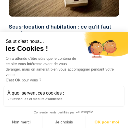
Sous-location d’habitation : ce qu’il faut
savoir
La sous-location est possible en 2025, mais
Salut c'est nous...
sous conditions. Découvrez les règles à
les Cookies !
respecter pour éviter les mauvaises surprises.
On a attendu d'être sûrs que le contenu de
Natis
ce site vous intéresse avant de vous
24/2/25
•
4 minutes
déranger, mais on aimerait bien vous accompagner pendant votre
visite...
C'est OK pour vous ?
À quoi servent ces cookies :
Statistiques et mesure d'audience
Consentements certifiés par
Non merci
Je choisis
OK pour moi