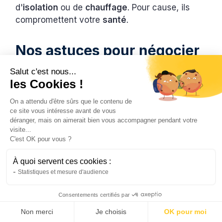
d'
isolation
ou de
chauffage
. Pour cause, ils
compromettent votre
santé
.
Nos astuces pour négocier
et sécuriser ses travaux de
Salut c'est nous...
locataire
les Cookies !
On a attendu d'être sûrs que le contenu de
ce site vous intéresse avant de vous
La meilleure solution reste donc de discuter
déranger, mais on aimerait bien vous accompagner pendant votre
avec votre propriétaire avant de réaliser des
visite...
travaux de locataire. Pour ce faire, adoptez la
C'est OK pour vous ?
bonne approche.
À quoi servent ces cookies :
Statistiques et mesure d'audience
Parlez chiffre
Consentements certifiés par
Un
devis professionnel
rassure le propriétaire
Non merci
Je choisis
OK pour moi
sur la qualité des travaux. Ce document détaille