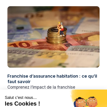
Franchise d’assurance habitation : ce qu’il
faut savoir
Comprenez l’impact de la franchise
d’assurance habitation sur vos
Salut c'est nous...
remboursements et votre budget.
les Cookies !
Fonctionnement, types et conseils pour bien