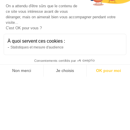
choisir.
On a attendu d'être sûrs que le contenu de
Inès
ce site vous intéresse avant de vous
7/3/25
•
4 minutes
déranger, mais on aimerait bien vous accompagner pendant votre
visite...
C'est OK pour vous ?
À quoi servent ces cookies :
Statistiques et mesure d'audience
Consentements certifiés par
Non merci
Je choisis
OK pour moi
AXEPTIO CONSENT
Plateforme de Gestion du Consentement : Personnalis
Notre plateforme vous permet d'adapter et de gérer vo
Que faire quand sa climatisation ne fait
plus de froid : diagnostic et recours ?
Apprenez à détecter les problèmes courants de