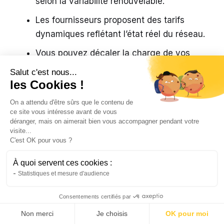
selon la variabilité renouvelable.
Les fournisseurs proposent des tarifs
dynamiques reflétant l’état réel du réseau.
Vous pouvez décaler la charge de vos
appareils ou véhicules électriques.
Salut c'est nous...
les Cookies !
Les impacts pour les
On a attendu d'être sûrs que le contenu de
ce site vous intéresse avant de vous
producteurs et le marché spot
déranger, mais on aimerait bien vous accompagner pendant votre
visite...
Pour les producteurs, les prix négatifs
C'est OK pour vous ?
représentent parfois une
perte directe
. Les
À quoi servent ces cookies :
parcs éoliens ou solaires doivent payer pour
Statistiques et mesure d'audience
écouler leur production. Les centrales
thermiques ajustent ou arrêtent leur production,
Consentements certifiés par
ce qui génère des coûts supplémentaires.
Cette situation modifie la rentabilité et la
Non merci
Je choisis
OK pour moi