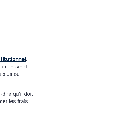
titutionnel
.
qui peuvent
s plus ou
-dire qu’il doit
er les frais