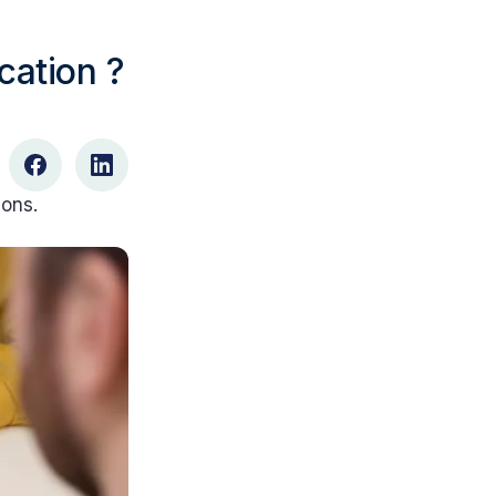
cation ?
ions.