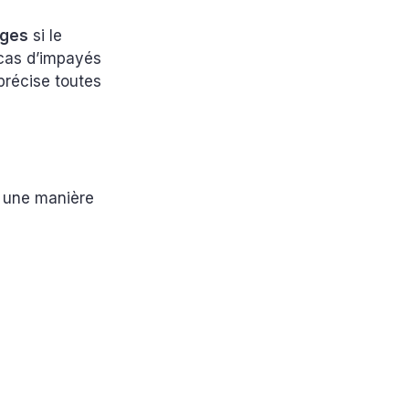
rges
si le
n cas d’impayés
précise toutes
t une manière