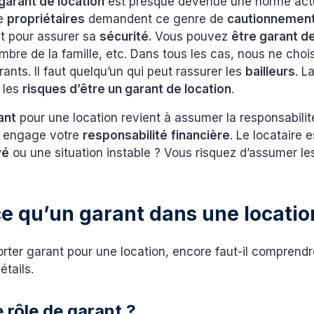
garant de location
est presque devenue une norme act
de
propriétaires
demandent ce genre de
cautionnemen
st pour assurer sa
sécurité.
Vous pouvez
être garant de
bre de la famille, etc. Dans tous les cas, nous ne choi
ants. Il faut quelqu’un qui peut rassurer les
bailleurs
. L
 les
risques d’être un garant de location
.
ant
pour une location revient à assumer la responsabilit
la engage votre
responsabilité
financière
. Le locataire e
yé
ou une situation instable ? Vous risquez d’assumer les
e qu’un garant dans une locatio
rter garant pour une location, encore faut-il comprendr
étails.
e rôle de garant ?