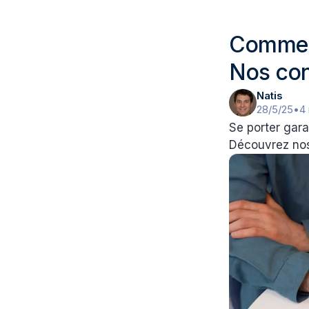
Comment
Nos con
Natis
28/5/25
•
4
Se porter gara
Découvrez nos 