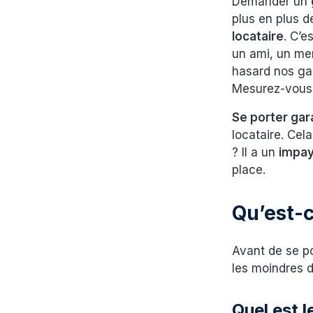
Demander un
plus en plus 
locataire
. C’e
un ami, un mem
hasard nos gar
Mesurez-vous
Se porter gar
locataire. Ce
? Il a un
impa
place.
Qu’est-c
Avant de se po
les moindres d
Quel est l