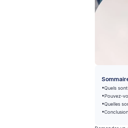
Sommair
•
Quels sont
•
Pouvez-vou
•
Quelles son
•
Conclusio