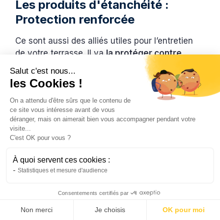
Les produits d'étanchéité :
Protection renforcée
Ce sont aussi des alliés utiles pour l’entretien
de votre terrasse. Il va
la protéger contre
l'humidité et prévenir les dégradations
. De
Salut c'est nous...
quoi augmenter la durée de vie de votre
les Cookies !
espace.
On a attendu d'être sûrs que le contenu de
Il suffit de respecter les techniques
ce site vous intéresse avant de vous
déranger, mais on aimerait bien vous accompagner pendant votre
d'application.
visite...
C'est OK pour vous ?
Vous devez avoir une surface parfaitement
sèche.
À quoi servent ces cookies :
Statistiques et mesure d'audience
Appliquez en couches fines.
Consentements certifiés par
Respectez le temps de séchage.
Non merci
Je choisis
OK pour moi
Renouvelez l’application tous les ans.