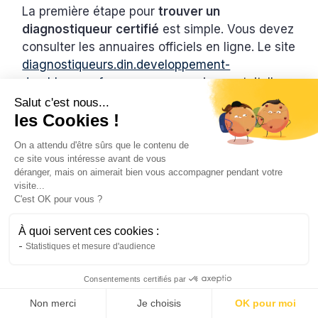
La première étape pour
trouver un
diagnostiqueur
certifié
est simple. Vous devez
consulter les annuaires officiels en ligne. Le site
diagnostiqueurs.din.developpement-
durable.gouv.fr
propose un service gratuit. Il
permet de localiser vos professionnels certifiés
Salut c'est nous...
les Cookies !
pour les diagnostics DPE et audits
énergétiques.
On a attendu d'être sûrs que le contenu de
ce site vous intéresse avant de vous
C’est facile et rapide. Vous pouvez vous
déranger, mais on aimerait bien vous accompagner pendant votre
connecter depuis un ordinateur, une tablette ou
visite...
un smartphone. Ensuite, vous choisissez entre
C'est OK pour vous ?
trois types de recherches : simple, avancée ou
À quoi servent ces cookies :
vérification de certificat. Cela peut être pour :
Statistiques et mesure d'audience
Pour une recherche simple, indiquez votre
Consentements certifiés par
commune et votre code postal ou
Non merci
Je choisis
OK pour moi
département.