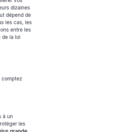
élérer vos
eurs dizaines
out dépend de
us les cas, les
ions entre les
de la loi
us comptez
s à un
rotéger les
plus grande