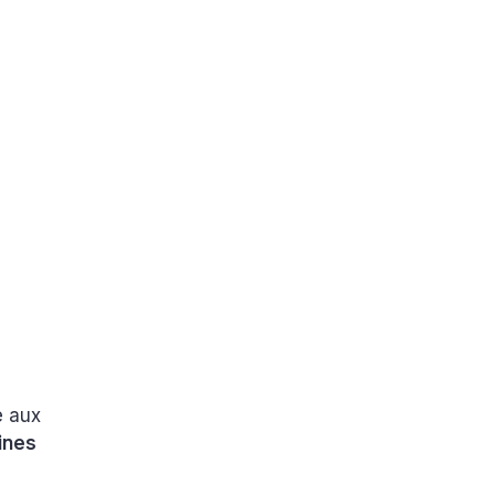
e aux
aines