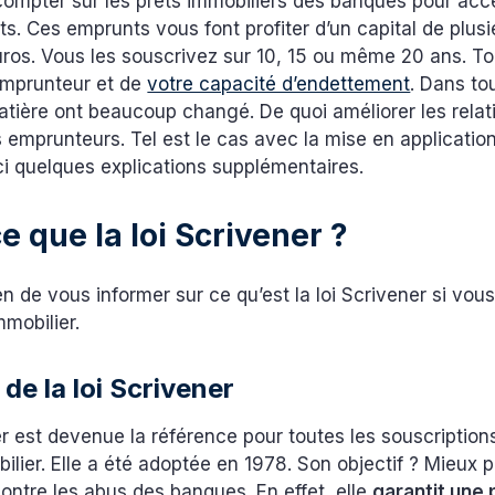
ompter sur les prêts immobiliers des banques pour acc
s. Ces emprunts vous font profiter d’un capital de plusi
euros. Vous les souscrivez sur 10, 15 ou même 20 ans. T
’emprunteur et de
votre capacité d’endettement
. Dans to
atière ont beaucoup changé. De quoi améliorer les relat
 emprunteurs. Tel est le cas avec la mise en application 
ci quelques explications supplémentaires.
e que la loi Scrivener ?
en de vous informer sur ce qu’est la loi Scrivener si vo
immobilier.
 de la loi Scrivener
er est devenue la référence pour toutes les souscription
lier. Elle a été adoptée en 1978. Son objectif ? Mieux p
ntre les abus des banques. En effet, elle
garantit une 