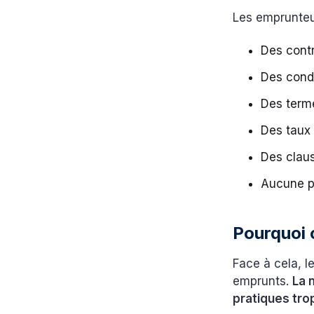
Les emprunteur
Des cont
Des cond
Des term
Des taux 
Des clau
Aucune pr
Pourquoi c
Face à cela, le
emprunts.
La 
pratiques tr