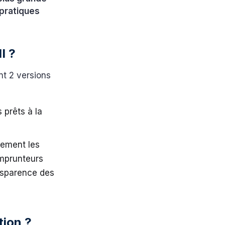
 pratiques
II ?
nt 2 versions
 prêts à la
uement les
emprunteurs
ansparence des
ation ?