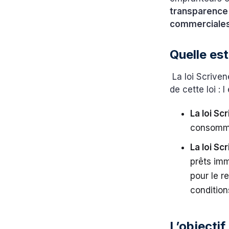
transparence 
commerciales
Quelle est 
La loi Scriven
de cette loi : I 
La loi Scr
consomma
La loi Scr
prêts imm
pour le r
condition
L’objectif