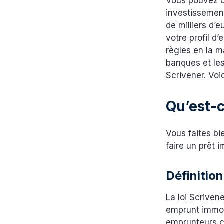
Vous pouvez c
investissement
de milliers d’
votre profil d
règles en la m
banques et les
Scrivener. Voi
Qu’est-c
Vous faites bi
faire un prêt 
Définition
La loi Scriven
emprunt immobi
emprunteurs co