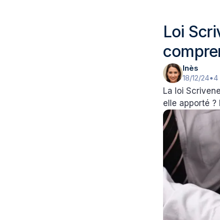
Loi Scri
compre
Inès
18/12/24
•
4
La loi Scriven
elle apporté ? 