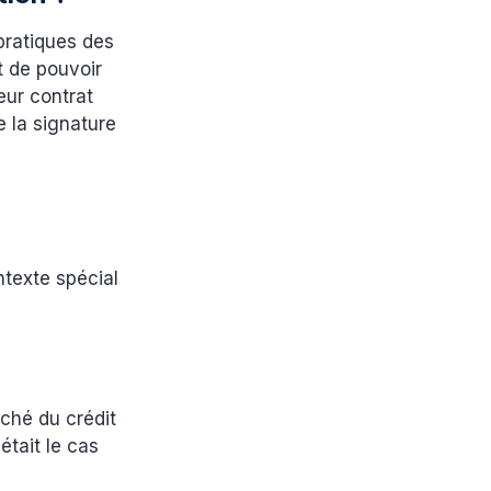
pratiques des
t de pouvoir
eur contrat
 la signature
ntexte spécial
rché du crédit
 était le cas