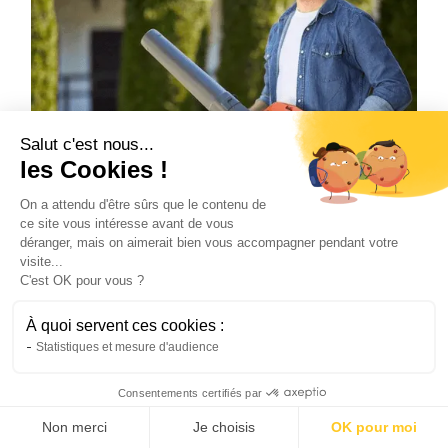
Salut c'est nous...
les Cookies !
On a attendu d'être sûrs que le contenu de
ce site vous intéresse avant de vous
déranger, mais on aimerait bien vous accompagner pendant votre
visite...
Outils de jardin sur batterie : comparatif
C'est OK pour vous ?
des solutions à charge solaire
Comparez les performances des outils de jardin
À quoi servent ces cookies :
Statistiques et mesure d'audience
sur batterie à charge solaire. Simplifiez vos
tâches de jardinage tout en profitant d’une
Consentements certifiés par
énergie propre.
Hugo
Non merci
Je choisis
OK pour moi
23/3/26
•
4 minutes