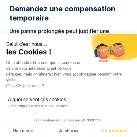
Demandez une compensation
temporaire
Une panne prolongée peut justifier une
réduction de loyer.
Ce droit est applicable si
Salut c'est nous...
l’absence d’eau chaude affecte la décence du
les Cookies !
logement. Adressez une demande écrite au
propriétaire. Détaillez l’impact sur votre
On a attendu d'être sûrs que le contenu de
ce site vous intéresse avant de vous
quotidien.
déranger, mais on aimerait bien vous accompagner pendant votre
visite...
Le propriétaire peut également financer une
C'est OK pour vous ?
solution temporaire
. Exemple : l’accès à un
hôtel ou la location d’un équipement d’appoint.
À quoi servent ces cookies :
Ces mesures doivent être discutées
Statistiques et mesure d'audience
rapidement. C’est surtout nécessaire si la
situation dépasse les délais légaux où un
Consentements certifiés par
locataire peut rester sans chauffage ou eau
Non merci
Je choisis
OK pour moi
chaude.