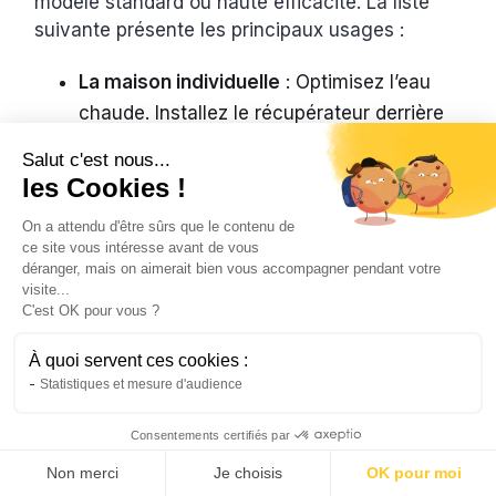
modèle standard ou haute efficacité. La liste
suivante présente les principaux usages :
La maison individuelle
: Optimisez l’eau
chaude. Installez le récupérateur derrière
la douche.
Salut c'est nous...
les Cookies !
Le logement collectif
: Mutualisez la
récupération d’énergie. Réduisez les
On a attendu d'être sûrs que le contenu de
charges des copropriétaires.
ce site vous intéresse avant de vous
déranger, mais on aimerait bien vous accompagner pendant votre
L’hôtel et la résidence touristique
:
visite...
C'est OK pour vous ?
Assurez un confort thermique aux clients.
Diminuez la facture énergétique.
À quoi servent ces cookies :
Statistiques et mesure d'audience
Le vestiaire sportif et le centre
aquatique
: Récupérez l’énergie des
Consentements certifiés par
douches collectives. Limitez les coûts
Non merci
Je choisis
OK pour moi
d’exploitation.