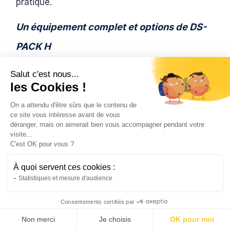
pratique.
Un équipement complet et options de DS-
PACK H
Le DS-PACK H contient tous les composants
Salut c'est nous...
essentiels. Chaque pièce permet une
les Cookies !
installation solaire performante. L’équipement
aide les professionnels dans leur travail. Il
On a attendu d'être sûrs que le contenu de
ce site vous intéresse avant de vous
s’adapte facilement à différents chauffe-eaux.
déranger, mais on aimerait bien vous accompagner pendant votre
visite...
Chaque élément optimise le fonctionnement du
C'est OK pour vous ?
système. Il garantit la durabilité de l’installation
solaire.
À quoi servent ces cookies :
Statistiques et mesure d'audience
Un réglage solaire intégré
:
Consentements certifiés par
S’adapte à tous types d’installations.
Non merci
Je choisis
OK pour moi