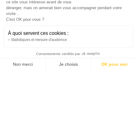
Quels travaux peut-on effectuer quand on
ce site vous intéresse avant de vous
déranger, mais on aimerait bien vous accompagner pendant votre
est locataire
visite...
Vous pouvez effectuer des travaux de locataire
C'est OK pour vous ?
pour vous sentir plus à l’aise chez vous, mais à
une certaine limite. Découvrez les points à
À quoi servent ces cookies :
connaître.
Statistiques et mesure d'audience
Inès
26/6/25
•
6 minutes
Consentements certifiés par
Non merci
Je choisis
OK pour moi
AXEPTIO CONSENT
Plateforme de Gestion du Consentement : Personnalis
Notre plateforme vous permet d'adapter et de gérer vo