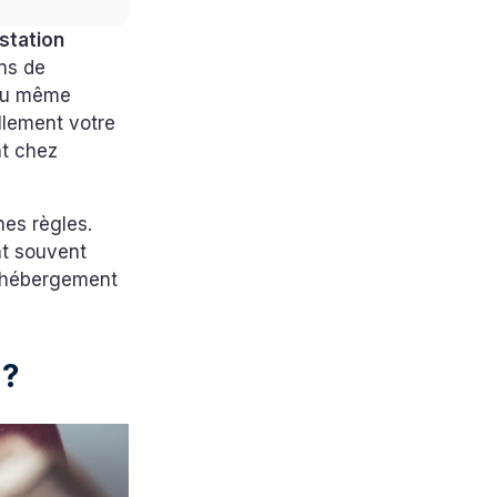
station
ans de
u même
ellement votre
nt chez
nes règles.
ont souvent
d’hébergement
 ?