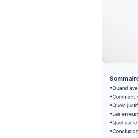
Sommair
•
Quand avez
•
Comment ré
•
Quels justif
•
Les erreur
•
Quel est l
•
Conclusio