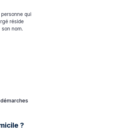
e personne qui
ergé réside
 à son nom.
s
démarches
micile ?