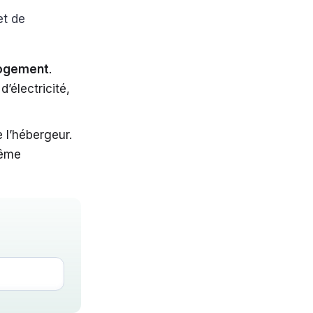
et de
ogement
.
’électricité,
 l’hébergeur.
même