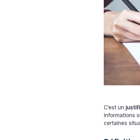
C’est un
justif
informations s
certaines situ