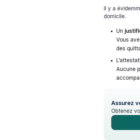
Il y a évidemme
domicile.
Un
justif
Vous avez
des quitt
L’attest
Aucune pr
accompag
Assurez v
Obtenez vo