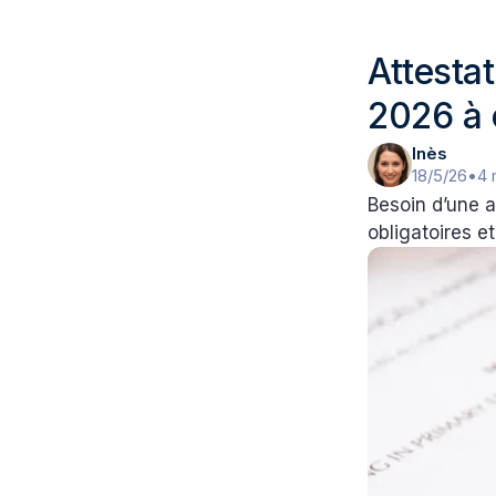
Attesta
2026 à 
Inès
18/5/26
•
4 
Besoin d’une a
obligatoires e