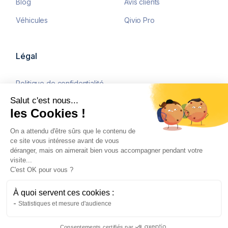
Blog
Avis clients
Véhicules
Qivio Pro
Légal
Politique de confidentialité
Salut c'est nous...
Mentions légales
les Cookies !
CGU
On a attendu d'être sûrs que le contenu de
ce site vous intéresse avant de vous
déranger, mais on aimerait bien vous accompagner pendant votre
visite...
©2026 Qivio tous droits
C'est OK pour vous ?
réservés. Courtier
d’assurances immatriculé à
l’Orias sous le numéro
À quoi servent ces cookies :
23000353, ayant son siège au
Statistiques et mesure d'audience
16, place des Quinconces,
33000 Bordeaux.
Cliquez-ici pour modifier vos préférences en matière de
Consentements certifiés par