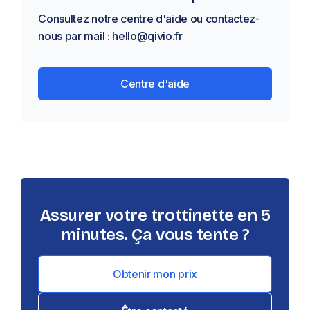
avril 2024, cette attestation n'est plus verte et a
Consultez notre centre d'aide ou contactez-
été renommée carte internationale d’assurance
nous par mail : hello@qivio.fr
automobile.
Centre d'aide
Assurer votre trottinette en 5
minutes. Ça vous tente ?
Obtenir mon prix