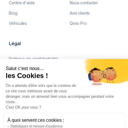
Centre d'aide
Nous contacter
Blog
Avis clients
Véhicules
Qivio Pro
Légal
Politique de confidentialité
Salut c'est nous...
Mentions légales
les Cookies !
CGU
On a attendu d'être sûrs que le contenu de
ce site vous intéresse avant de vous
déranger, mais on aimerait bien vous accompagner pendant votre
visite...
©2026 Qivio tous droits
C'est OK pour vous ?
réservés. Courtier
d’assurances immatriculé à
l’Orias sous le numéro
À quoi servent ces cookies :
23000353, ayant son siège au
Statistiques et mesure d'audience