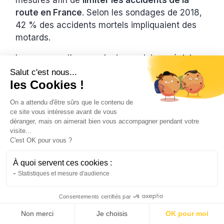
mesures afin de
limiter les accidents de la
route en France
. Selon les sondages de 2018,
42 % des accidents mortels impliquaient des
motards.
Le passage d’un permis de conduire spécial
permettrait de mieux cerner les subtilités de
Salut c'est nous...
les Cookies !
ces moyens de locomotion. Ce qui assurera un
peu plus de sécurité aux conducteurs et aux
On a attendu d'être sûrs que le contenu de
autres usagers des routes.
ce site vous intéresse avant de vous
déranger, mais on aimerait bien vous accompagner pendant votre
Évidemment, le passage du permis moto avec
visite...
le cpf se fait toujours en 2 étapes : les
C'est OK pour vous ?
examens de codes et de conduite
. Le tout se
À quoi servent ces cookies :
fera devant des examinateurs avertis. Vous ne
Statistiques et mesure d'audience
disposez que de 3 chances maximum à chaque
fois pour obtenir votre autorisation de conduite.
Consentements certifiés par
Une formation dans une auto-école avec des
Non merci
Je choisis
OK pour moi
spécialistes ne serait donc pas du luxe.