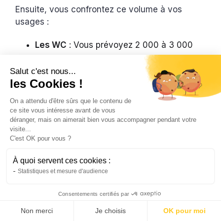
Ensuite, vous confrontez ce volume à vos
usages :
Les WC
: Vous prévoyez 2 000 à 3 000
litres par personne et par an.
Salut c'est nous...
Le lave-linge
: Vous comptez 2 000 litres
les Cookies !
pour deux adultes, jusqu’à 8 000 litres
On a attendu d'être sûrs que le contenu de
pour quatre.
ce site vous intéresse avant de vous
déranger, mais on aimerait bien vous accompagner pendant votre
Le lavage des voitures
: Vous estimez
visite...
environ 2 250 litres pour 5 à 10 lavages
C'est OK pour vous ?
annuels.
À quoi servent ces cookies :
Statistiques et mesure d'audience
Si vos besoins atteignent 12 000 litres, une
cuve de 3 000 à 5 000 litres suffit souvent. Elle
Consentements certifiés par
se remplit plusieurs fois par an. Installer 15 000
litres n’apporte pas toujours plus. Tout dépend
Non merci
Je choisis
OK pour moi