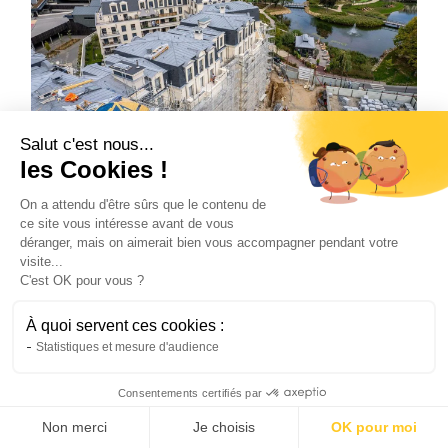
Salut c'est nous...
les Cookies !
On a attendu d'être sûrs que le contenu de
Clamart fait aussi partie de la région des Hauts-
ce site vous intéresse avant de vous
déranger, mais on aimerait bien vous accompagner pendant votre
de-Seine. Sa qualité de vie est notée à 15,11/20.
visite...
Elle compte pas moins de 54 491 habitants. Le
C'est OK pour vous ?
revenu moyen par habitant est de 29 920 €.
C’est une ville attractive économiquement et
À quoi servent ces cookies :
socialement
.
Statistiques et mesure d'audience
Consentements certifiés par
Sécurité et qualité de vie
Non merci
Je choisis
OK pour moi