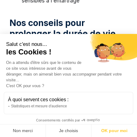
sensibles à l'entartrage
Nos conseils pour
prolonger la durée de vie
de votre appareil
Salut c'est nous...
les Cookies !
Entretenez régulièrement votre chauffe-eau.
On a attendu d'être sûrs que le contenu de
Cela augmente nettement sa
durée de vie
.
ce site vous intéresse avant de vous
déranger, mais on aimerait bien vous accompagner pendant votre
visite...
Effectuez une vidange complète une fois
C'est OK pour vous ?
par an. Vous allez ainsi évacuer le tartre
À quoi servent ces cookies :
accumulé.
Statistiques et mesure d'audience
Vérifiez aussi la pression du groupe de
sécurité. Il doit rester stable.
Consentements certifiés par
Non merci
Je choisis
OK pour moi
Installez un
réducteur
de pression qui