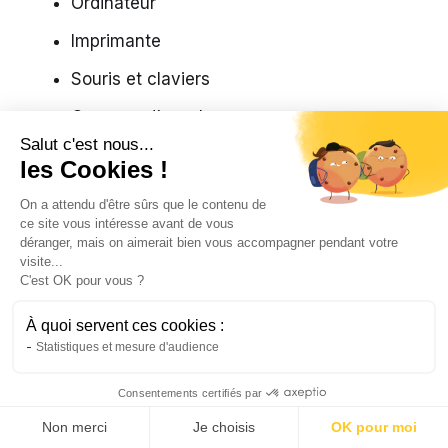
Ordinateur
Imprimante
Souris et claviers
Casques d’appel
Salut c'est nous...
Webcam
les Cookies !
Routeur internet
On a attendu d'être sûrs que le contenu de
ce site vous intéresse avant de vous
Etc.
déranger, mais on aimerait bien vous accompagner pendant votre
visite...
Prévoyez un espace pour l’ensemble de ces
C'est OK pour vous ?
équipements
. De quoi éviter d’encombrer votre
À quoi servent ces cookies :
bureau. Une seconde table ne serait pas du
Statistiques et mesure d'audience
luxe.
Consentements certifiés par
Quelques conseils
Non merci
Je choisis
OK pour moi