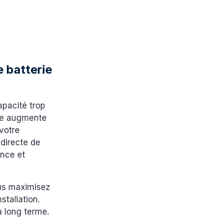
 batterie
pacité trop
ande augmente
votre
 directe de
ance et
us maximisez
nstallation.
à long terme.