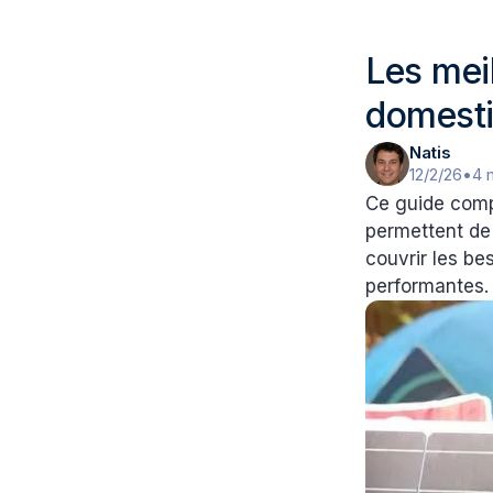
Les mei
domesti
Natis
12/2/26
•
4 
Ce guide comp
permettent de 
couvrir les be
performantes.