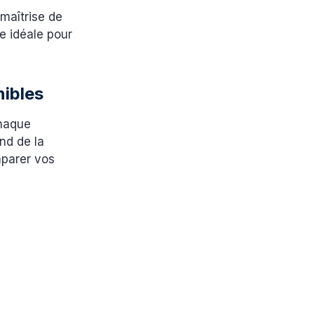
 maîtrise de
te idéale pour
nibles
Chaque
nd de la
mparer vos