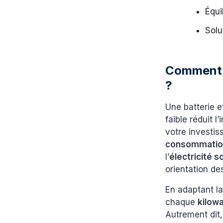
Équi
Solu
Comment b
?
Une batterie 
faible réduit 
votre investi
consommation
l’
électricité s
orientation d
En adaptant l
chaque
kilow
Autrement dit