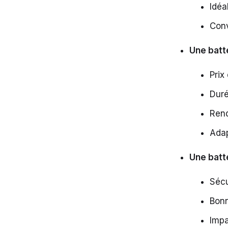
Idéa
Conv
Une batt
Prix
Duré
Rend
Adap
Une batt
Sécu
Bonn
Impa