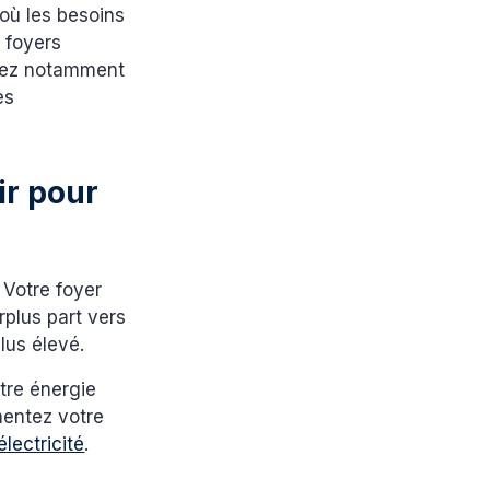
 où les besoins
 foyers
avez notamment
es
ir pour
. Votre foyer
plus part vers
 plus élevé.
otre énergie
mentez votre
lectricité
.