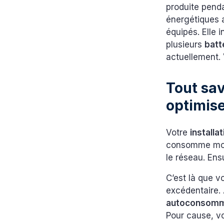
produite pendan
énergétiques 
équipés. Elle
plusieurs
batt
actuellement. 
Tout sav
optimis
Votre
installa
consomme moin
le réseau. Ensu
C’est là que 
excédentaire. 
autoconsomm
Pour cause, v