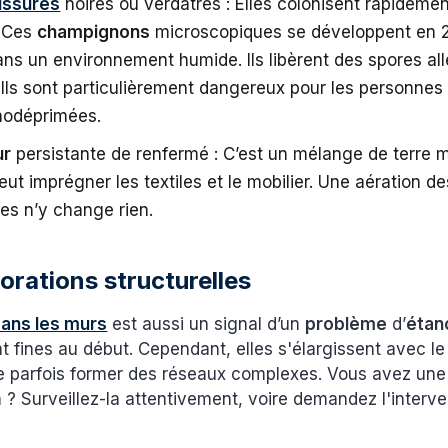
issures
noires ou verdâtres : Elles colonisent rapideme
 Ces
champignons
microscopiques se développent en 
ns un environnement humide. Ils libèrent des spores al
 Ils sont particulièrement dangereux pour les personne
odéprimées.
ur
persistante de renfermé : C’est un mélange de terre m
 peut imprégner les textiles et le mobilier. Une aération d
es n’y change rien.
orations structurelles
dans les murs
est aussi un signal d’un
problème
d’
étan
nt fines au début. Cependant, elles s'élargissent avec le
parfois former des réseaux complexes. Vous avez une 
 Surveillez-la attentivement, voire demandez l'interve