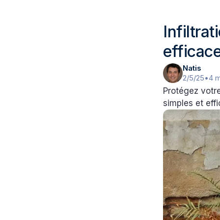
Infiltr
efficac
Natis
2/5/25
•
4 m
Protégez votre
simples et eff