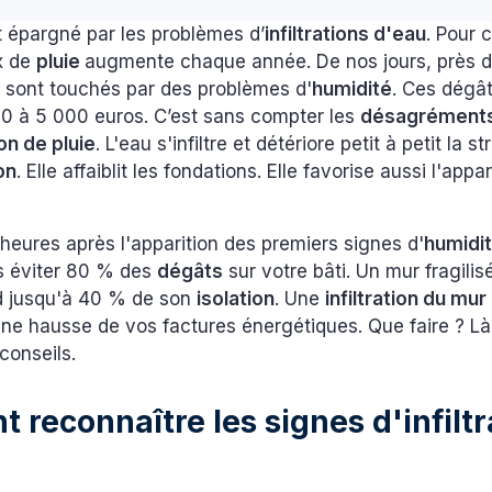
t épargné par les problèmes d’
infiltrations d'eau
. Pour 
ux de
pluie
augmente chaque année. De nos jours, près de
s
sont touchés par des problèmes d'
humidité
. Ces dégâ
 à 5 000 euros. C’est sans compter les
désagrément
ion de pluie
. L'eau s'infiltre et détériore petit à petit la s
on
. Elle affaiblit les fondations. Elle favorise aussi l'appa
eures après l'apparition des premiers signes d'
humidi
s éviter 80 % des
dégâts
sur votre bâti. Un mur fragilis
rd jusqu'à 40 % de son
isolation
. Une
infiltration du mur
ne hausse de vos factures énergétiques. Que faire ? Là 
 conseils.
reconnaître les signes d'infiltr
?