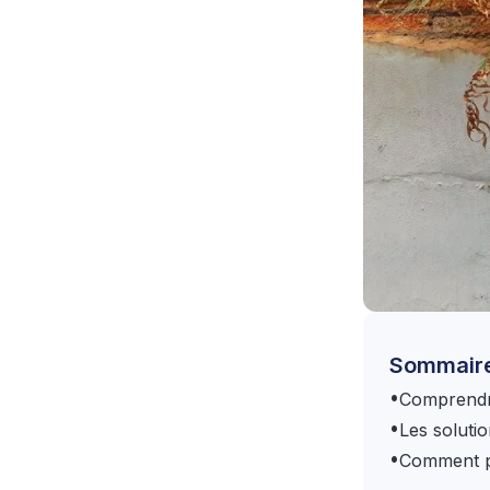
Sommair
•
Comprendre
•
Les soluti
•
Comment pr