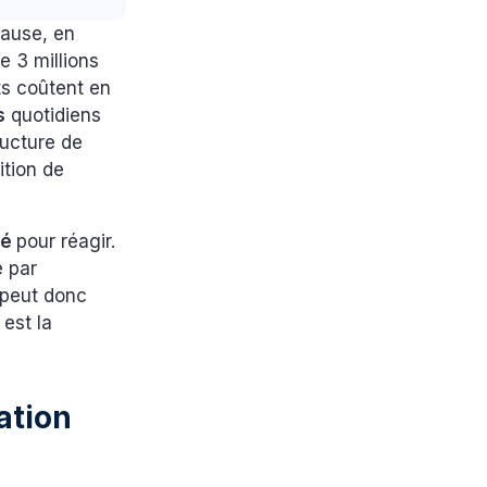
cause, en
 3 millions
ts coûtent en
s
quotidiens
tructure de
rition de
té
pour réagir.
é par
peut donc
est la
ation