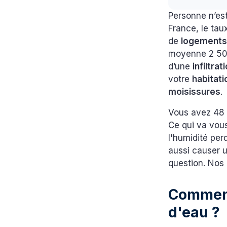
Personne n’es
France, le ta
de
logement
moyenne 2 500
d’une
infiltrat
votre
habitati
moisissures
.
Vous avez 48 h
Ce qui va vou
l'humidité pe
aussi causer u
question. Nos
Comment 
d'eau 