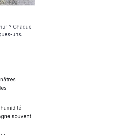
e mur ? Chaque
lques-uns.
unâtres
les
'humidité
pagne souvent