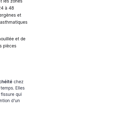
nt les zones
24 à 48
lergènes et
s asthmatiques
ouillée et de
es pièces
chéité
chez
 temps. Elles
fissure qui
ntion d'un