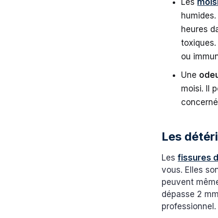
Les
mois
humides.
heures da
toxiques.
ou immun
Une
ode
moisi. Il
concerné
Les détéri
Les
fissures 
vous. Elles so
peuvent même 
dépasse 2 mm ?
professionnel.