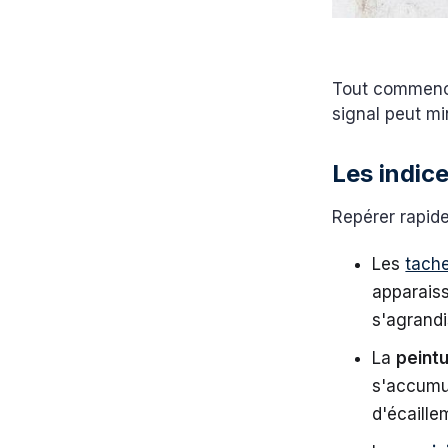
Tout commence 
signal peut mi
Les indice
Repérer rapide
Les
tache
apparaiss
s'agrandi
La
peint
s'accumul
d'écaille