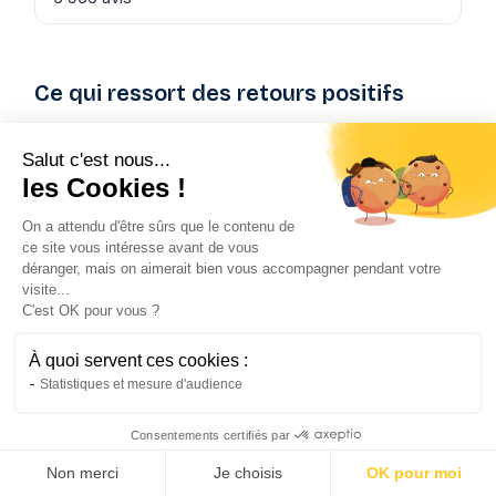
Ce qui ressort des retours positifs
Les clients satisfaits mettent en avant la
Salut c'est nous...
qualité de l'accueil téléphonique. Les
les Cookies !
conseillers sont décrits comme patients,
bienveillants et professionnels, capables de
On a attendu d'être sûrs que le contenu de
fournir des informations claires et des conseils
ce site vous intéresse avant de vous
déranger, mais on aimerait bien vous accompagner pendant votre
pertinents. La réactivité sur les demandes
visite...
courantes (devis, attestation, modification de
C'est OK pour vous ?
contrat) revient régulièrement dans les retours
positifs.
À quoi servent ces cookies :
Statistiques et mesure d'audience
Ce qui ressort des retours négatifs
Consentements certifiés par
Voir mon tarif PNO →
Les critiques portent sur trois sujets principaux.
Non merci
Je choisis
OK pour moi
D'abord, des délais de traitement longs sur les