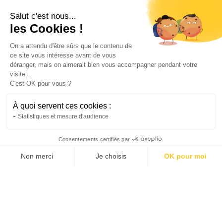
Ressources
Plus sur Qivio
Salut c'est nous...
les Cookies !
Centre d'aide
Nous contacter
On a attendu d'être sûrs que le contenu de
ce site vous intéresse avant de vous
Blog
Avis clients
déranger, mais on aimerait bien vous accompagner pendant votre
Véhicules
Qivio Pro
visite...
C'est OK pour vous ?
À quoi servent ces cookies :
Légal
Statistiques et mesure d'audience
Politique de
Consentements certifiés par
confidentialité
Non merci
Je choisis
OK pour moi
Mentions légales
AXEPTIO CONSENT
Plateforme de Gestion du Consentement : Personnalis
CGU
Notre plateforme vous permet d'adapter et de gérer vo