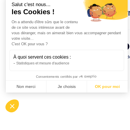
Salut c'est nous...
les Cookies !
Pour suiv
On a attendu d'être sûrs que le contenu
de ce site vous intéresse avant de
vous déranger, mais on aimerait bien vous accompagner pendant
votre visite...
C'est OK pour vous ?
Fait avec ❤️ à Bor
À quoi servent ces cookies :
Statistiques et mesure d'audience
Contactez-nous
Consentements certifiés par
hello@qivio.fr
Non merci
Je choisis
OK pour moi
AXEPTIO CONSENT
Plateforme de Gestion du Consentement : Personna
Notre plateforme vous permet d'adapter et de gérer 