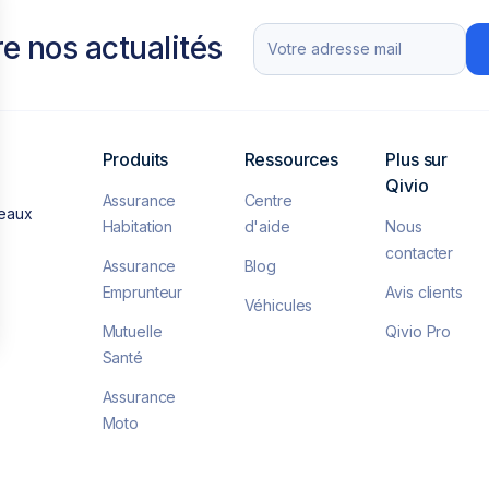
re nos actualités
Produits
Ressources
Plus sur
Qivio
Assurance
Centre
deaux
Habitation
d'aide
Nous
contacter
Assurance
Blog
Emprunteur
Avis clients
Véhicules
Mutuelle
Qivio Pro
Santé
lisez vos Options
vos paramètres de confidentialité, en garantissant la
Assurance
Moto
Assurance
Vélo