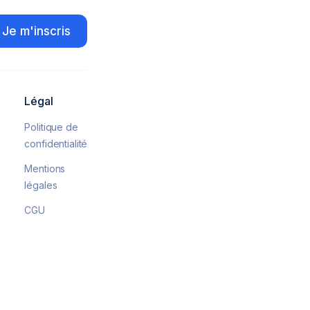
Légal
Politique de
confidentialité
Mentions
légales
CGU
 conformité avec les réglementations. Personnalisez vo