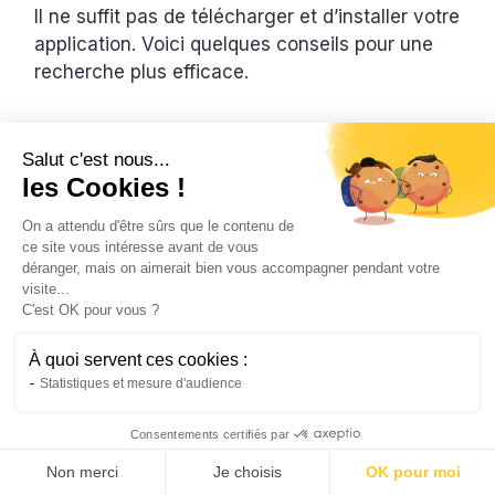
Il ne suffit pas de télécharger et d’installer votre
application. Voici quelques conseils pour une
recherche plus efficace.
Configurer une alerte
Salut c'est nous...
les Cookies !
Ne manquez pas une seule bonne affaire
pendant votre recherche d’appartements. Pour
On a attendu d'être sûrs que le contenu de
ce faire,
configurez une notification sur votre
ce site vous intéresse avant de vous
application
. Elle va sonner quand une annonce
déranger, mais on aimerait bien vous accompagner pendant votre
visite...
vient d’être postée et que celle-ci correspond à
C'est OK pour vous ?
ce que vous attendez.
À quoi servent ces cookies :
Soyez précis dans vos paramètres et
Statistiques et mesure d'audience
mentionnez :
Consentements certifiés par
Votre budget
Non merci
Je choisis
OK pour moi
La localisation